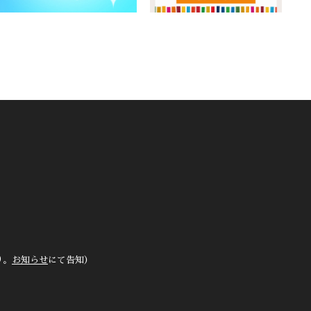
り。
お知らせ
にて告知）